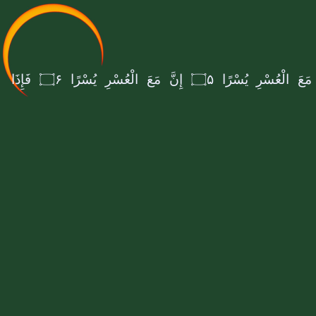
َ مَعَ الْعُسْرِ یُسْرًا
۝۵
إِنَّ مَعَ الْعُسْرِ یُسْرًا
۝۶
فَإِذَا