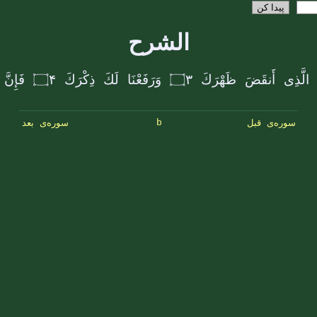
الشرح
الَّذِی أَنقَضَ ظَهْرَكَ
۝۳
وَرَفَعْنَا لَكَ ذِكْرَكَ
۝۴
فَإِنّ
b
سوره‌ی قبل
سوره‌ی بعد