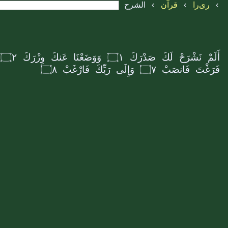
›
ری‌را
›
قرآن
›
الشرح
أَلَمْ نَشْرَحْ لَكَ صَدْرَكَ
۝۱
وَوَضَعْنَا عَنكَ وِزْرَكَ
۝۲
فَرَغْتَ فَانصَبْ
۝۷
وَإِلَى رَبِّكَ فَارْغَبْ
۝۸