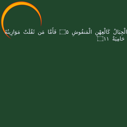
الْجِبَالُ كَالْعِهْنِ الْمَنفُوشِ
۝۵
فَأَمَّا مَن ثَقُلَتْ مَوَازِینُهُ
 حَامِیَةٌ
۝۱۱