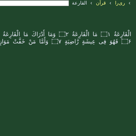
›
ری‌را
›
قرآن
›
القارعة
الْقَارِعَةُ
۝۱
مَا الْقَارِعَةُ
۝۲
وَمَا أَدْرَاكَ مَا الْقَارِعَةُ
۝۶
فَهُوَ فِی عِیشَةٍ رَّاضِیَةٍ
۝۷
وَأَمَّا مَنْ خَفَّتْ مَوَاز