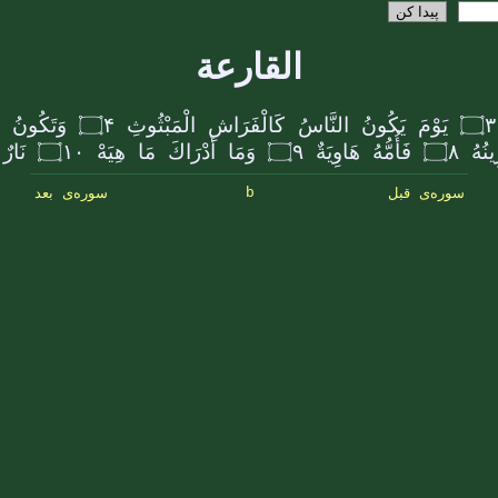
القارعة
۝۳
یَوْمَ یَكُونُ النَّاسُ كَالْفَرَاشِ الْمَبْثُوثِ
۝۴
وَتَكُونُ 
ِینُهُ
۝۸
فَأُمُّهُ هَاوِیَةٌ
۝۹
وَمَا أَدْرَاكَ مَا هِیَهْ
۝۱۰
نَارٌ
b
سوره‌ی قبل
سوره‌ی بعد