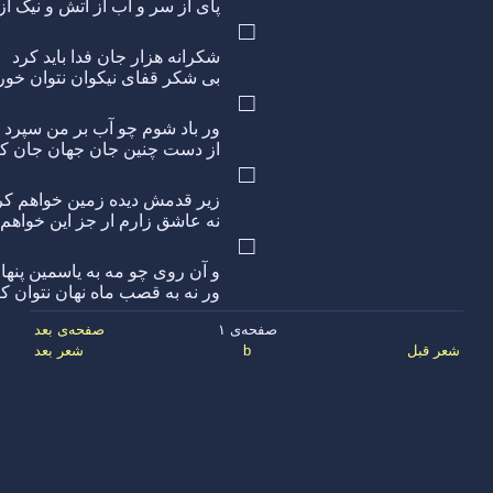
پای از سر و آب از آتش و نیک از 
□
شکرانه هزار جان فدا باید کرد
بی شکر قفای نیکوان نتوان خور
□
ور باد شوم چو آب بر من سپرد
از دست چنین جان جهان جان که
□
زیر قدمش دیده زمین خواهم کر
نه عاشق زارم ار جز این خواهم 
□
و آن روی چو مه به یاسمین پنها
ور نه به قصب ماه نهان نتوان ک
صفحه‌ی ۱
صفحه‌ی بعد
شعر قبل
b
شعر بعد