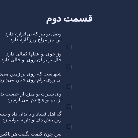
قسمت دوم
وصل تو بتر که بی‌قرارم دارد
این نیز مزاج روزگارم دارد
□
وز خوی تو عقلها کمالی دارد
خال تو بر آن روی تو حالی دارد
□
شبهاست که روی بر زمین می‌دا
بی روی توام روی چنین می‌دارد
□
وی سیرت تو منزه از خصلت بد
از بیم تو هیچ دم نمی‌یارم زد
□
گه اهل فساد و با بدان داد و ستد
زین بیش دف و داریه نتوانم زد
□
پس چون کنمت بگفت هر ناکس 