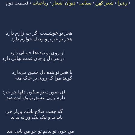
›
ری‌را
›
شعر کهن
›
سنایی
›
دیوان اشعار
›
رباعیات
›
قسمت دوم
هجر تو خوشست اگر چه زارم دارد
هجر تو عزیز و وصل خوارم دارد
از روی تو دیده‌ها جمالی دارد
در هر دل و جان غمت نهالی دارد
با هجر تو بنده دل خمین می‌دارد
گویند مرا که روی بر خاک منه
ای صورت تو سکون دلها چو خرد
دارم ز پی عشق تو یک انده صد
گه جفت صلاح باشم و یار خرد
باید بد و نیک نیک ور نه بد بد
من چون تو نیابم تو چو من یابی صد