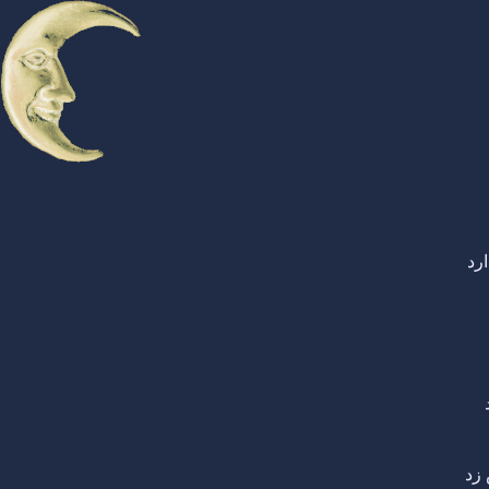
رد
زد