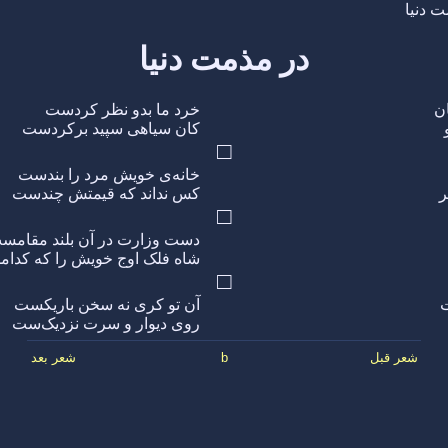
ت دنیا
در مذمت دنیا
ن
خرد ما بدو نظر کردست
کان سیاهی سپید برکردست
□
خانه‌ی خویش مرد را بندست
ر
کس نداند که قیمتش چندست
□
دست وزارت در آن بلند مقامس
شاه فلک اوج خویش را که کدا
□
ت
آن تو کری نه سخن باریکست
روی دیوار و سرت نزدیک‌ست
شعر قبل
b
شعر بعد