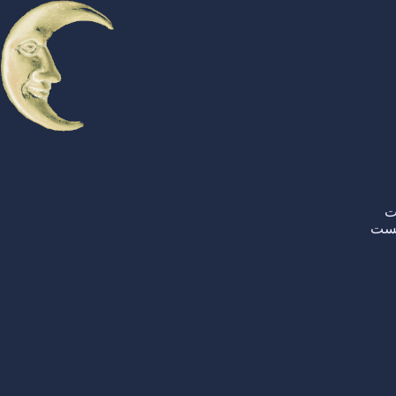
ت
مست