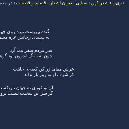
›
ری‌را
›
شعر کهن
›
سنایی
›
دیوان اشعار
›
قصاید و قطعات
›
در مذم
گنده پیریست تیره روی جها
به سپیدی رخانش غره مشو
قدر مردم سفر پدید آرد
چون به سنگ اندرون بود گوه
عرش مقاما زر کن کعبه‌ی جاهت
کز شرف او به روز بار نداند
آن تو کوری نه جهان تاریکس
گر سر این سخنت نیست برو