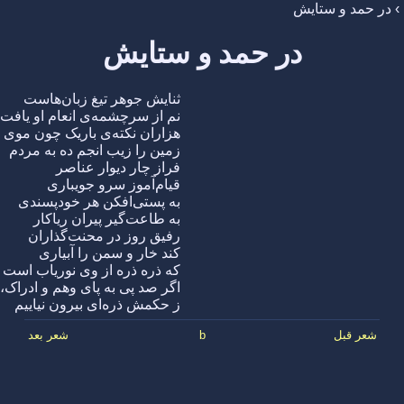
›
در حمد و ستایش
در حمد و ستایش
ثنایش جوهر تیغ زبان‌هاست
نم از سرچشمه‌ی انعام او یافت
هزاران نکته‌ی باریک چون موی
زمین را زیب انجم ده به مردم
فراز چار دیوار عناصر
قیام‌آموز سرو جویباری
به پستی‌افکن هر خودپسندی
به طاعت‌گیر پیران ریاکار
رفیق روز در محنت‌گذاران
کند خار و سمن را آبیاری
که ذره ذره از وی نوریاب است
اگر صد پی به پای وهم و ادراک،
ز حکمش ذره‌ای بیرون نیاییم
شعر قبل
b
شعر بعد