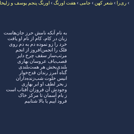
›
ری‌را
›
شعر کهن
›
جامی
›
هفت اورنگ
›
اورنگ پنجم یوسف و زلیخا
به نام آنکه نامش حرز جان‌هاست
زبان در کام، کام از نام او یافت
خرد را زو نموده دم به دم روی
فلک را انجمن‌افروز از انجم
مرتب‌ساز سقف چرخ دایر
قصب‌باف عروسان بهاری
بلندی‌بخش هر همت‌بلندی
گناه آمرز رندان قدح‌خوار
انیس خلوت شب‌زنده‌داران
ز بحر لطف او ابر بهاری
وجودش آن فروزان آفتاب است
ز بام آسمان تا مرکز خاک
فرود آییم یا بالا شتابیم