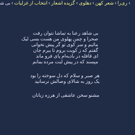
›
ری‌را
›
شعر کهن
›
دهلوی
›
گزیده اشعار
›
انتخاب از غزلیات
›
بی شا
بی شاهد رعنا به تماشا نتوان رفت
صحرا و چمن پهلوی من هست بسی لیک
مائیم و سر کوی تو گر پیش نخوانی
گفتم که ز کویت بروم تا ببرم جان
ای قافله در بادیه‌ام پای فرو ماند
مپسند که در پیش لبت مرده بمانم
هر صبر و سلام که دل سوخته را بود
یک روز به شالای وصالش نرسانید
مشنو سخن عاشقی از هرزه زبانان