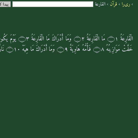
›
ری‌را
›
قرآن
›
القارعة
الْقَارِعَةُ
۝۱
مَا الْقَارِعَةُ
۝۲
وَمَا أَدْرَاكَ مَا الْقَارِعَةُ
۝۳
یَوْمَ یَكُو
خَفَّتْ مَوَازِینُهُ
۝۸
فَأُمُّهُ هَاوِیَةٌ
۝۹
وَمَا أَدْرَاكَ مَا هِیَهْ
۝۱۰
نَار