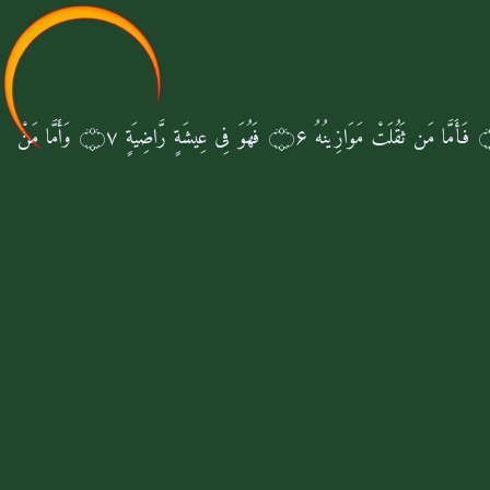
فَأَمَّا مَن ثَقُلَتْ مَوَازِینُهُ
۝۶
فَهُوَ فِی عِیشَةٍ رَّاضِیَةٍ
۝۷
وَأَمَّا مَنْ