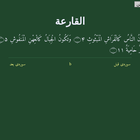
القارعة
نُ النَّاسُ كَالْفَرَاشِ الْمَبْثُوثِ
۝۴
وَتَكُونُ الْجِبَالُ كَالْعِهْنِ الْمَنفُوشِ
۝۵
ٌ حَامِیَةٌ
۝۱۱
سوره‌ی قبل
b
سوره‌ی بعد