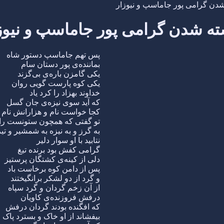
دن گرامی پور جاماسپ و نیوزار
ه شدن گرامی پور جاماسپ و نیوز
پس تهم جاماسپ دستور شاه
بماننده‌ی پور دستان سام
یکی گامزن باره‌ی بی‌گزند
یکی کوه پارست گویی روان
خداوند بهزاد را کرد یاد
که آید سوی نیزه‌ی جان گسل
کجا خواست نام و هزارانش نام
تو گفتی که همچون ستونست ر
به گرز و به نیزه به شمشیر و تیر
نتابید با او سوار دلیر
گرامی کفش بود برنده تیغ
دلی از کینه‌ی کشتگان پرستیز
پس از دامن کوه برخاست باد
و گرد از دو لشکر برانگیختند
از آن زخم گردان و گرد سپاه
درفش فروزنده‌ی کاویان
که افگنده بودند گردان درفش
بیفشاند از او خاک و بسترد پاک