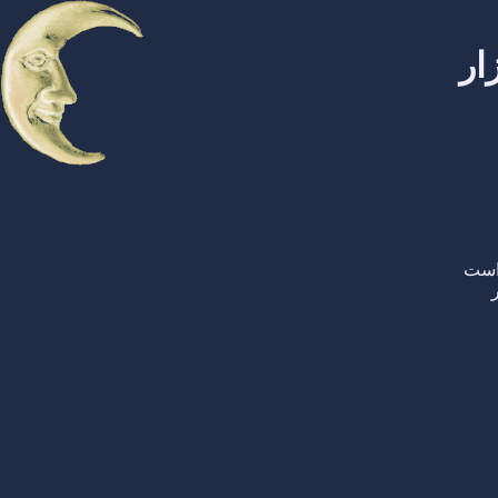
ار
است