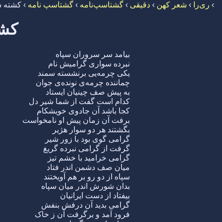
›
ری‌را
›
شعر کهن
›
دقیقی
›
گشتاسپ‌نامه
›
گشتاسپ نامه
›
کشته ش
کشت
بیامد سر سروران سپاه
نبرده سواری گرامیش نام
یکی چرمه‌یی برنشسته سمند
چماننده چرمه‌ی نونده‌ی جوان
به پیش صف چینیان ایستاد
کدام است گفت از شما شیر دل
کجا باشد آن جادوی خویشکام
برفت آن زمان پیش او نامخواست
بگشتند هر دو سوار هژیر
گرامی گوی بود با زور شیر
گرفت از گرامی نبرده گریغ
گرامی خرامید با خشم تیز
میان صف دشمن اندر فتاد
سپاه از دو رو بر هم آویختند
بدان شورش اندر میان سپاه
بیفتاد از دست ایرانیان
گرامی بدید آن درفش بنفش
فرود آمد و برگرفت آن ز خاک